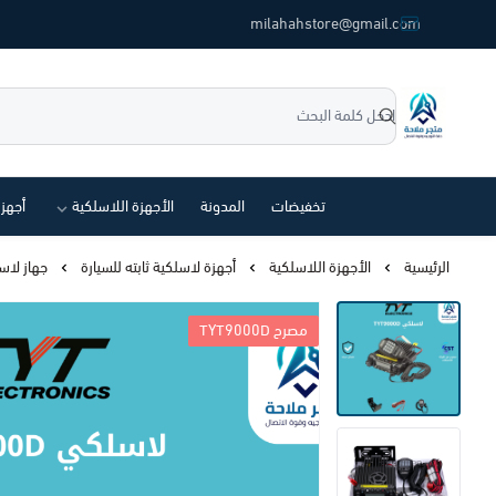
common.titles.skip_to_main_conten
milahahstore@gmail.com
متجر ملاحة
تخفيضات
المدونة
الأجهزة اللاسلكية
أجهز
الرئيسية
الأجهزة اللاسلكية
أجهزة لاسلكية ثابته للسيارة
جهاز لاسلكي مت
TYT9000D مصرح