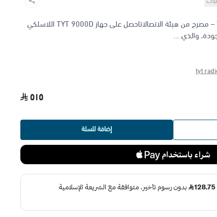
نيات
جهاز لاسلكي تي واي تي TYT 9000D – مصرح من هيئة الاتصالاتاحصل على جهاز TYT 9000D اللاسلكي
جودة، والذي ...
tyt radi
٥١٥
إضافة للسلة