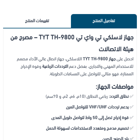
تفاصيل المنتج
تقييمات المنتج
جهاز لاسلكي تي واي تي TYT TH-9800 – مصرح من
هيئة الاتصالات
احصل على
جهاز TYT TH-9800
اللاسلكي، جهاز اتصال عالي الأداء مصمم
للاستخدام المهني والتجاري. بفضل دعم
الترددات الرباعية
وقوة الإخراج
الممتازة، فهو مثالي للتواصل على المسافات الطويلة.
مواصفات الجهاز:
✅
نطاق التردد:
رباعي النطاق (10م، 6م، 2م، و 70سم)
✅
يدعم ترددات VHF/UHF للتواصل المرن
✅
قوة إخراج تصل إلى 50 واط لتواصل طويل المدى
✅
تصميم مدمج ومتعدد الاستخدامات لسهولة الحمل
✅
بلد الصنع:
الصين