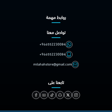
روابط مهمة
تواصل معنا
+966552230084
+966552230084
milahahstore@gmail.com
تابعنا على