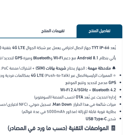
تفاصيل المنتج
تقييمات المنتج
يُعد
TYT IP-66
جهاز اتصال احترافي يعمل عبر شبكة الجوال
4G LTE
بتقنية
)
يأتي بنظام
Android 8.1
مع دعم
Wi-Fi
و
Bluetooth
وميزة
GPS
لتحديد/تت
🔔
ملاحظة مهمة :
الجهاز يحتاج
شريحة بيانات (SIM)
+ اشتراك/منصة PoC.
⭐ المميزات الرئيسيةاتصال عبر
(Push-to-Talk) بمكالمات فردية وجماعية
4G LTE
GPS
مدمج لتحديد وتتبع الموقع
Wi-Fi 2.4/5GHz
+
Bluetooth 4.2
إدارة/تحديث عن بُعد
OTA
(حسب المنصة/السوفتوير)
ميزات شائعة في هذا الطراز:
Man Down
، تسجيل صوتي، (NFC اختياري/حسب الإصدار)
بطارية قوية قابلة للإزالة (مذكور 5000mAh في عدة قوائم)
شحن
USB Type-C
🧾 المواصفات التقنية (حسب ما ورد في المصادر)