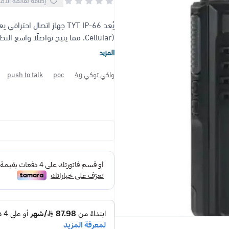
إضافة لقائمة الأم
Cellular)، مما يتيح تواصلًا واسع النطاق يعتمد على تغطية ال...
المزيد
واكي توكي 4g
poc
push to talk