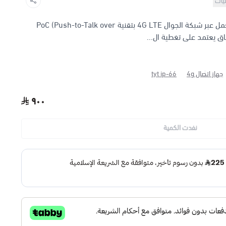
نيات
يُعد TYT IP-66 جهاز اتصال احترافي يعمل عبر شبكة الجوال 4G LTE بتقنية PoC (Push-to-Talk over
جهاز اتصال 4g
tyt ip-66
٩٠٠
نفدت الكمية