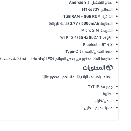
نظام التشغيل:
Android 8.1
المعالج:
MTK6739
الذاكرة:
1GB RAM + 8GB ROM
البطارية:
3.7V / 5000mAh
(قابلة للإزالة)
الشريحة:
Micro SIM
Wi-Fi:
2.4/5GHz 802.11 b/g/n
Bluetooth:
BT 4.2
منفذ الشحن/السماعة:
Type-C
مقاومة الماء: مذكور في بعض القوائم
IPX4
(رذاذ ماء) —
قد تختلف حسب ال
📦 المحتويات
(تختلف باختلاف البائع/الباقة، لكن المذكور غالبًا)
جهاز TYT IP-66
بطارية
شاحن/كابل
مشبك حزام + دليل