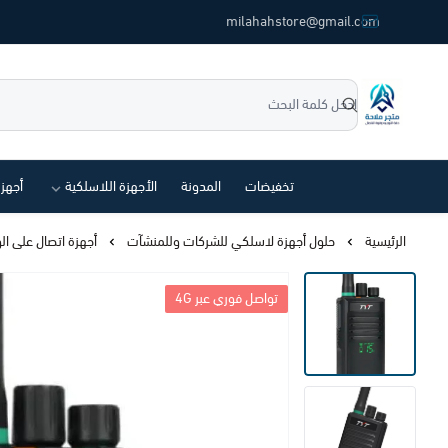
common.titles.skip_to_main_conten
milahahstore@gmail.com
متجر ملاحة
تخفيضات
المدونة
الأجهزة اللاسلكية
أجهز
الرئيسية
حلول أجهزة لاسلكي للشركات وللمنشآت
أجهزة اتصال على ال
تواصل فوري عبر 4G