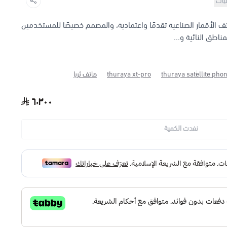
نيات
XT-PRO أحد أكثر هواتف الأقمار الصناعية تقدمًا واعتمادية، والمصمم خصيصًا للمستخدمين
اطق النائية و...
thuraya satellite pho
thuraya xt-pro
هاتف ثريا
٦٬٣٠٠
نفدت الكمية