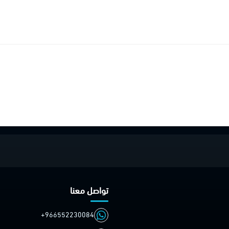
تواصل معنا
+966552230084