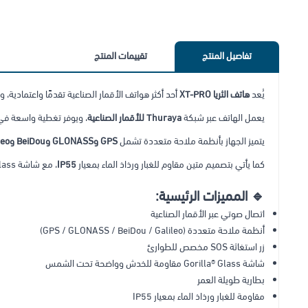
تفاصيل المنتج
تقييمات المنتج
يُعد
هاتف الثريا XT-PRO
أحد أكثر هواتف الأقمار الصناعية تقدمًا واعتمادية
يعمل الهاتف عبر شبكة
Thuraya للأقمار الصناعية
، ويوفر تغطية واسعة في أور
يتميز الجهاز بأنظمة ملاحة متعددة تشمل
GPS وGLONASS وBeiDou وGalileo
كما يأتي بتصميم متين مقاوم للغبار ورذاذ الماء بمعيار
IP55
، مع شاشة Gorilla® Glass واضحة للقراءة تحت أشعة الشمس.
🔹 المميزات الرئيسية:
اتصال صوتي عبر الأقمار الصناعية
أنظمة ملاحة متعددة (GPS / GLONASS / BeiDou / Galileo)
زر استغاثة SOS مخصص للطوارئ
شاشة Gorilla® Glass مقاومة للخدش وواضحة تحت الشمس
بطارية طويلة العمر
مقاومة للغبار ورذاذ الماء بمعيار IP55