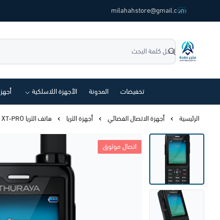
common.titles.skip_to_main_conten
milahahstore@gmail.com
متجر ملاحة
تخفيضات
المدونة
الأجهزة اللاسلكية
أجهز
الرئيسية
أجهزة الاتصال الفضائي
أجهزة الثريا
هاتف الثريا XT-PRO للاتصال عبر الأقمار الصناعية
اتصال موثوق