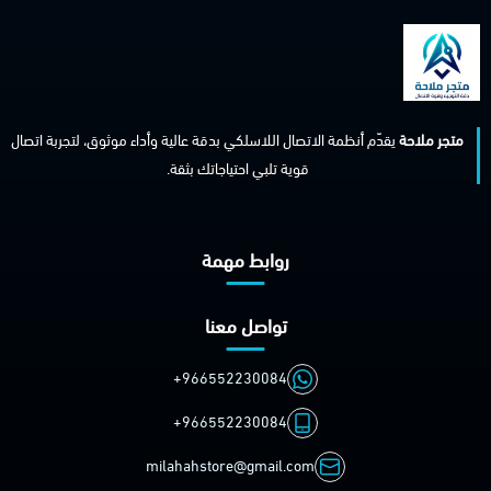
متجر ملاحة
يقدّم أنظمة الاتصال اللاسلكي بدقة عالية وأداء موثوق، لتجربة اتصال
قوية تلبي احتياجاتك بثقة.
روابط مهمة
تواصل معنا
+966552230084
+966552230084
milahahstore@gmail.com