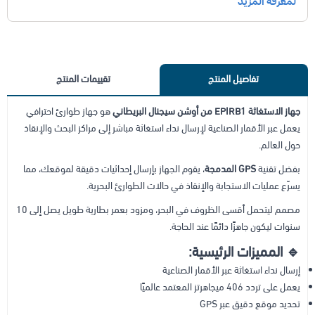
تفاصيل المنتج
تقييمات المنتج
جهاز الاستغاثة EPIRB1 من أوشن سيجنال البريطاني
هو جهاز طوارئ احترافي
يعمل عبر الأقمار الصناعية لإرسال نداء استغاثة مباشر إلى مراكز البحث والإنقاذ
حول العالم.
بفضل تقنية
GPS المدمجة
، يقوم الجهاز بإرسال إحداثيات دقيقة لموقعك، مما
يسرّع عمليات الاستجابة والإنقاذ في حالات الطوارئ البحرية.
مصمم ليتحمل أقسى الظروف في البحر، ومزود بعمر بطارية طويل يصل إلى 10
سنوات ليكون جاهزًا دائمًا عند الحاجة.
🔹 المميزات الرئيسية:
إرسال نداء استغاثة عبر الأقمار الصناعية
يعمل على تردد 406 ميجاهرتز المعتمد عالميًا
تحديد موقع دقيق عبر GPS