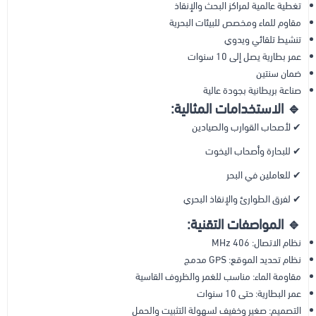
تغطية عالمية لمراكز البحث والإنقاذ
مقاوم للماء ومخصص للبيئات البحرية
تنشيط تلقائي ويدوي
عمر بطارية يصل إلى 10 سنوات
ضمان سنتين
صناعة بريطانية بجودة عالية
🔹 الاستخدامات المثالية:
✔ لأصحاب القوارب والصيادين
✔ للبحارة وأصحاب اليخوت
✔ للعاملين في البحر
✔ لفرق الطوارئ والإنقاذ البحري
🔹 المواصفات التقنية:
نظام الاتصال: 406 MHz
نظام تحديد الموقع: GPS مدمج
مقاومة الماء: مناسب للغمر والظروف القاسية
عمر البطارية: حتى 10 سنوات
التصميم: صغير وخفيف لسهولة التثبيت والحمل