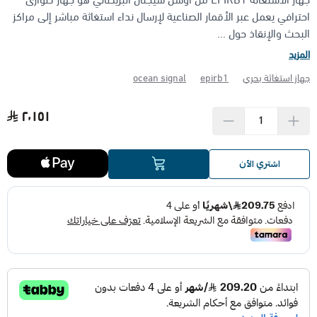
احترافي يعمل عبر الأقمار الصناعية لإرسال نداء استغاثة مباشر إلى مراكز
البحث والإنقاذ حول ...
الأجهزة مضادة الانفجار (ATEX)
منتجات شركة فاس FAS
المزيد
جهاز استغاثة بحري
epirb1
ocean signal
٢٬١٥١
اشتري الآن