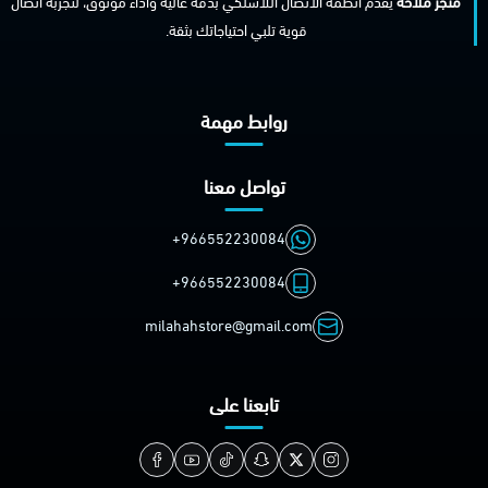
متجر ملاحة
يقدّم أنظمة الاتصال اللاسلكي بدقة عالية وأداء موثوق، لتجربة اتصال
قوية تلبي احتياجاتك بثقة.
روابط مهمة
تواصل معنا
+966552230084
+966552230084
milahahstore@gmail.com
تابعنا على