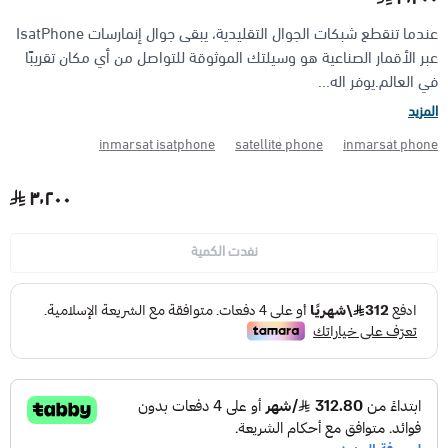
عندما تنقطع شبكات الجوال التقليدية، يبقى جوال إنمارسات IsatPhone
الأجهزة مضادة الانفجار (ATEX)
منتجات شركة فاس FAS
عبر الأقمار الصناعية هو وسيلتك الموثوقة للتواصل من أي مكان تقريبًا
في العالم.يوفر اله...
المزيد
inmarsat isatphone
satellite phone
inmarsat phone
٣٬٢٠٠
نفدت الكمية