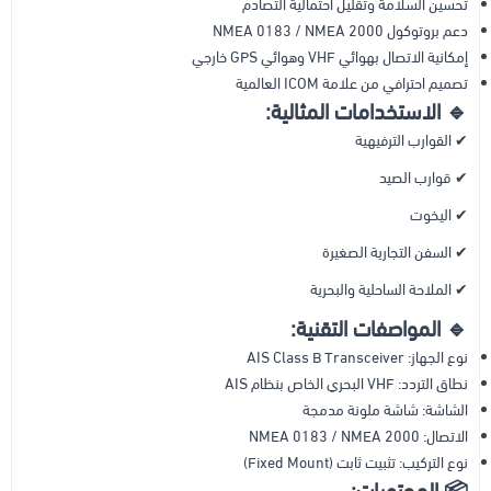
تحسين السلامة وتقليل احتمالية التصادم
دعم بروتوكول NMEA 0183 / NMEA 2000
إمكانية الاتصال بهوائي VHF وهوائي GPS خارجي
تصميم احترافي من علامة ICOM العالمية
🔹 الاستخدامات المثالية:
✔ القوارب الترفيهية
✔ قوارب الصيد
✔ اليخوت
✔ السفن التجارية الصغيرة
✔ الملاحة الساحلية والبحرية
🔹 المواصفات التقنية:
نوع الجهاز: AIS Class B Transceiver
نطاق التردد: VHF البحري الخاص بنظام AIS
الشاشة: شاشة ملونة مدمجة
الاتصال: NMEA 0183 / NMEA 2000
نوع التركيب: تثبيت ثابت (Fixed Mount)