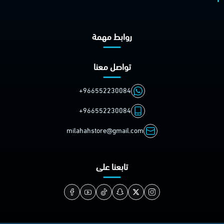
روابط مهمة
تواصل معنا
+966552230084
+966552230084
milahahstore@gmail.com
تابعنا على