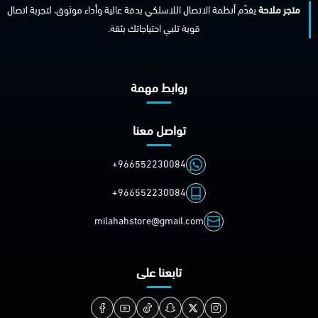
متجر ملاحة
يقدّم أنظمة الاتصال اللاسلكي بدقة عالية وأداء موثوق، لتجربة اتصال
قوية تلبي احتياجاتك بثقة.
روابط مهمة
تواصل معنا
+966552230084
+966552230084
milahahstore@gmail.com
تابعنا على