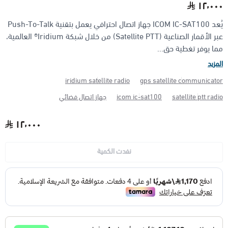
١٢٬٠٠٠
يُعد ICOM IC-SAT100 جهاز اتصال احترافي يعمل بتقنية Push-To-Talk
الأجهزة مضادة الانفجار (ATEX)
منتجات شركة فاس FAS
عبر الأقمار الصناعية (Satellite PTT) من خلال شبكة Iridium® العالمية،
مما يوفر تغطية حق...
المزيد
iridium satellite radio
gps satellite communicator
satellite ptt radio
icom ic-sat100
جهاز اتصال فضائي
١٢٬٠٠٠
نفدت الكمية