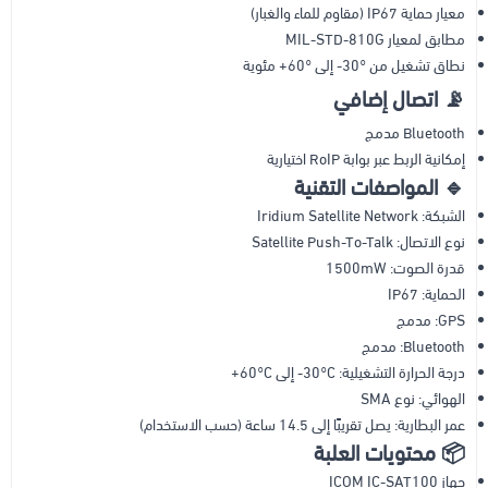
معيار حماية IP67 (مقاوم للماء والغبار)
مطابق لمعيار MIL-STD-810G
نطاق تشغيل من ‎-30° إلى ‎+60° مئوية
📡 اتصال إضافي
Bluetooth مدمج
إمكانية الربط عبر بوابة RoIP اختيارية
🔹 المواصفات التقنية
الشبكة: Iridium Satellite Network
نوع الاتصال: Satellite Push-To-Talk
قدرة الصوت: 1500mW
الحماية: IP67
GPS: مدمج
Bluetooth: مدمج
درجة الحرارة التشغيلية: ‎-30°C إلى ‎+60°C
الهوائي: نوع SMA
عمر البطارية: يصل تقريبًا إلى 14.5 ساعة (حسب الاستخدام)
📦 محتويات العلبة
جهاز ICOM IC-SAT100