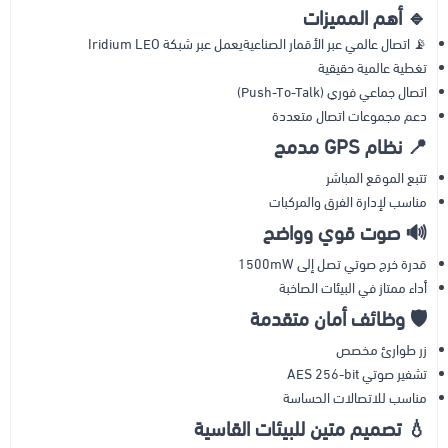
🔹 أهم المميزات
📡 اتصال عالمي عبر الأقمار الصناعيةيعمل عبر شبكة Iridium LEO
تغطية عالمية حقيقية
اتصال جماعي فوري (Push-To-Talk)
دعم مجموعات اتصال متعددة
📍 نظام GPS مدمج
تتبع الموقع المباشر
مناسب لإدارة الفرق والمركبات
🔊 صوت قوي وواضح
قدرة خرج صوتي تصل إلى 1500mW
أداء ممتاز في البيئات الصاخبة
🛡 وظائف أمان متقدمة
زر طوارئ مخصص
تشفير صوتي AES 256-bit
مناسب للاتصالات الحساسة
💧 تصميم متين للبيئات القاسية