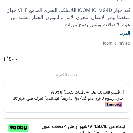
يُعد جهاز ICOM IC-M94D اللاسلكي البحري المدمج VHF جهازًا
الأجهزة مضادة الانفجار (ATEX)
منتجات شركة فاس FAS
متقدمًا يوفر الاتصال البحري الآمن والموثوق. الجهاز معتمد من
هيئة الاتصالات ويتميز بدمج ميزات ...
المزيد
icom ic-m94d
١٬٤٠٠
نفدت الكمية