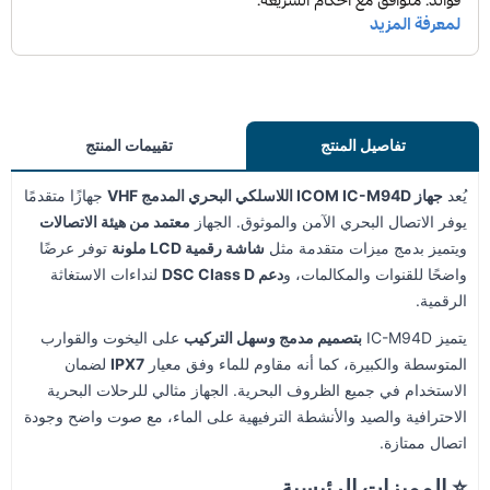
تفاصيل المنتج
تقييمات المنتج
يُعد
جهاز ICOM IC-M94D اللاسلكي البحري المدمج VHF
جهازًا متقدمًا
يوفر الاتصال البحري الآمن والموثوق. الجهاز
معتمد من هيئة الاتصالات
ويتميز بدمج ميزات متقدمة مثل
شاشة رقمية LCD ملونة
توفر عرضًا
واضحًا للقنوات والمكالمات، و
دعم DSC Class D
لنداءات الاستغاثة
الرقمية.
يتميز IC-M94D
بتصميم مدمج وسهل التركيب
على اليخوت والقوارب
المتوسطة والكبيرة، كما أنه مقاوم للماء وفق معيار
IPX7
لضمان
الاستخدام في جميع الظروف البحرية. الجهاز مثالي للرحلات البحرية
الاحترافية والصيد والأنشطة الترفيهية على الماء، مع صوت واضح وجودة
اتصال ممتازة.
⭐ المميزات الرئيسية