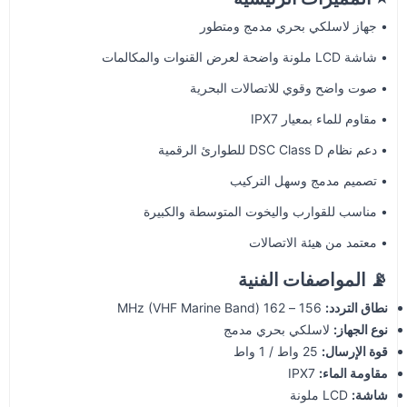
• جهاز لاسلكي بحري مدمج ومتطور
• شاشة LCD ملونة واضحة لعرض القنوات والمكالمات
• صوت واضح وقوي للاتصالات البحرية
• مقاوم للماء بمعيار IPX7
• دعم نظام DSC Class D للطوارئ الرقمية
• تصميم مدمج وسهل التركيب
• مناسب للقوارب واليخوت المتوسطة والكبيرة
• معتمد من هيئة الاتصالات
📡 المواصفات الفنية
نطاق التردد:
156 – 162 MHz (VHF Marine Band)
نوع الجهاز:
لاسلكي بحري مدمج
قوة الإرسال:
25 واط / 1 واط
مقاومة الماء:
IPX7
شاشة:
LCD ملونة