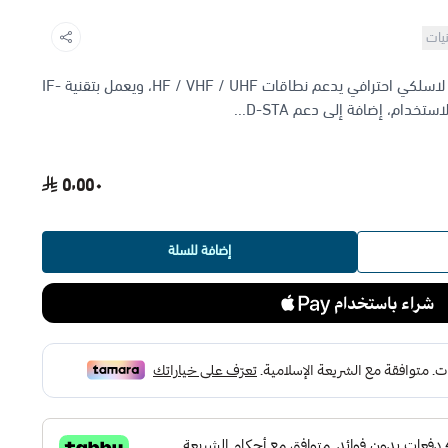
نيات
احصل على Icom IC-7100 جهاز هواة لاسلكي احترافي يدعم نطاقات HF / VHF / UHF، ويعمل بتقنية IF-
٥٬٥٥٠
إضافة للسلة