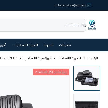
common.titles.skip_to_main_conten
milahahstore@gmail.com
متجر ملاحة
تخفيضات
المدونة
الأجهزة اللاسلكية
أجهز
الرئيسية
الأجهزة اللاسلكية
أجهزة هواة اللاسلكي
ICOM IC-7100 HF/VHF/UHF –
جهاز شامل لكل النطاقات