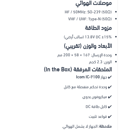
موصلات الهوائي
HF / 50MHz: SO-239 (50Ω)
VHF / UHF: Type-N (50Ω)
مزود الطاقة
13.8V DC ±15% (سالب أرضي)
الأبعاد والوزن (تقريبي)
وحدة الإرسال: 167 × 58 × 200 مم
الوزن: 2.3 كجم
الملحقات المرفقة (In the Box)
✔️ جهاز
Icom IC-7100
✔️ وحدة تحكم منفصلة مع كابل
✔️ ميكروفون يدوي
✔️ كابل طاقة DC
✔️ قواعد تثبيت
ملاحظة:
الجهاز لا يشمل الهوائي.