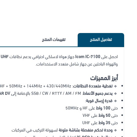
تفاصيل المنتج
تقييمات المنتج
احصل على
Icom IC-7100
جهاز هواة لاسلكي احترافي يدعم نطاقات
/ UHF
والهواة الباحثين عن جهاز شامل متعدد الاستخدامات.
أبرز المميزات
🔹
تغطية متعددة النطاقات
: HF + 50MHz + 144MHz + 430/440MHz
🔹
يدعم جميع الأنماط
: SSB / CW / RTTY / AM / FM بالإضافة إلى
AR DV
🔹
قدرة إرسال قوية
:
حتى
100 واط
على HF و 50MHz
حتى
50 واط
على VHF
حتى
35 واط
على UHF
🔹
وحدة تحكم منفصلة بشاشة ملونة
لسهولة التركيب في المركبات