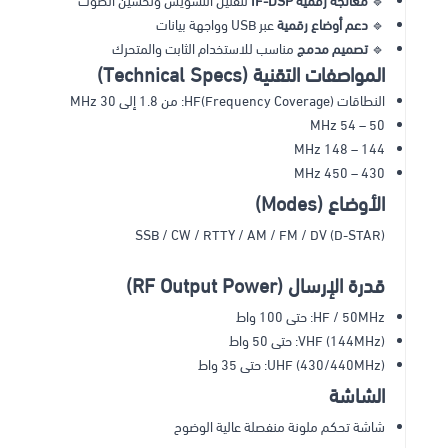
🔹
معالجة رقمية IF-DSP
لتقليل التشويش وتحسين الصوت
🔹
دعم أوضاع رقمية
عبر USB وواجهة بيانات
🔹
تصميم مدمج
مناسب للاستخدام الثابت والمتحرك
المواصفات التقنية (Technical Specs)
النطاقات (Frequency Coverage)HF: من 1.8 إلى 30 MHz
50 – 54 MHz
144 – 148 MHz
430 – 450 MHz
الأوضاع (Modes)
SSB / CW / RTTY / AM / FM / DV (D-STAR)
قدرة الإرسال (RF Output Power)
HF / 50MHz: حتى 100 واط
VHF (144MHz): حتى 50 واط
UHF (430/440MHz): حتى 35 واط
الشاشة
شاشة تحكم ملونة منفصلة عالية الوضوح