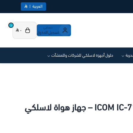
العربية
|
٠
حسابي
٠
تسجيل الدخول
بحرية
حلول أجهزة لاسلكي للشركات وللمنشآت
ICOM IC-7100 HF/VHF/UHF – جهاز هواة لاسلكي