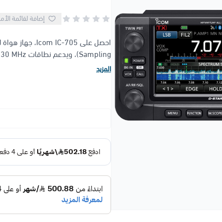
إضافة لقائمة الأم
Sampling)، ويدعم نطاقات HF / 50 / 144 / 430 MHz مع شاشة لمس ملونة...
المزيد