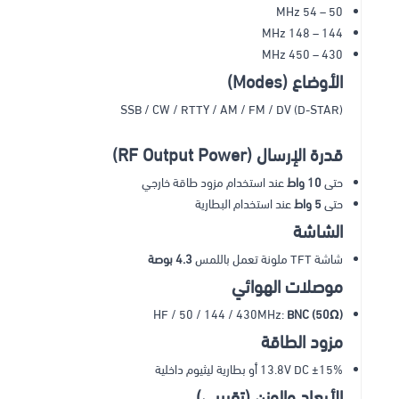
50 – 54 MHz
144 – 148 MHz
430 – 450 MHz
الأوضاع (Modes)
SSB / CW / RTTY / AM / FM / DV (D-STAR)
قدرة الإرسال (RF Output Power)
حتى
10 واط
عند استخدام مزود طاقة خارجي
حتى
5 واط
عند استخدام البطارية
الشاشة
شاشة TFT ملونة تعمل باللمس
4.3 بوصة
موصلات الهوائي
HF / 50 / 144 / 430MHz:
BNC (50Ω)
مزود الطاقة
13.8V DC ±15% أو بطارية ليثيوم داخلية
الأبعاد والوزن (تقريبي)