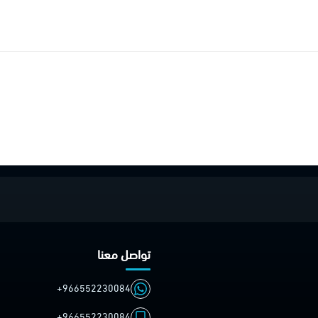
تواصل معنا
+966552230084
+966552230084