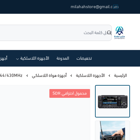
common.titles.skip_to_main_conten
milahahstore@gmail.com
متجر ملاحة
تخفيضات
المدونة
الأجهزة اللاسلكية
أجهز
الرئيسية
الأجهزة اللاسلكية
أجهزة هواة اللاسلكي
-705 HF/50/144/430MHz
SDR محمول احترافي