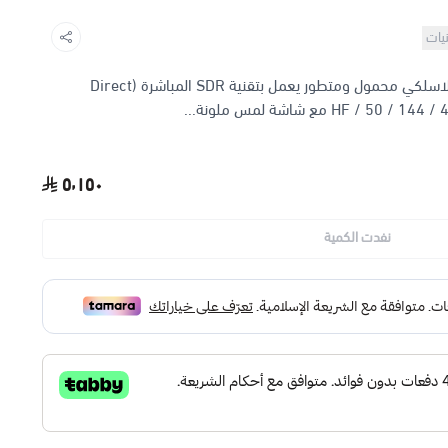
نيات
احصل على Icom IC-705، جهاز هواة لاسلكي محمول ومتطور يعمل بتقنية SDR المباشرة (Direct
٥٬١٥٠
نفدت الكمية