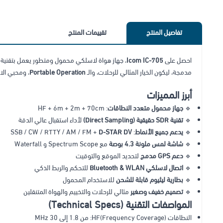
تفاصيل المنتج
تقييمات المنتج
احصل على
Icom IC-705
، جهاز هواة لاسلكي محمول ومتطور يعمل بتقنية
مدمجة، ليكون الخيار المثالي للرحلات، والـ
Portable Operation
، ومحبي الات
أبرز المميزات
🔹
جهاز محمول متعدد النطاقات
: HF + 6m + 2m + 70cm
🔹
تقنية SDR حقيقية (Direct Sampling)
لأداء استقبال عالي الدقة
🔹
يدعم جميع الأنماط
: SSB / CW / RTTY / AM / FM +
D-STAR DV
🔹
شاشة لمس ملونة 4.3 بوصة
مع Spectrum Scope و Waterfall
🔹
دعم GPS مدمج
لتحديد الموقع والتوقيت
🔹
اتصال لاسلكي Bluetooth & WLAN
للتحكم والربط الذكي
🔹
بطارية ليثيوم قابلة للشحن
للاستخدام المحمول
🔹
تصميم خفيف وصغير
مثالي للرحلات والتخييم والهواة المتنقلين
المواصفات التقنية (Technical Specs)
النطاقات (Frequency Coverage)HF: من 1.8 إلى 30 MHz