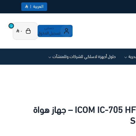
العربية
|
٠
حسابي
٠
تسجيل الدخول
بحرية
حلول أجهزة لاسلكي للشركات وللمنشآت
ICOM IC-705 HF/50/144/430MHz – جهاز هواة