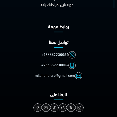
قوية تلبي احتياجاتك بثقة.
روابط مهمة
تواصل معنا
+966552230084
+966552230084
milahahstore@gmail.com
تابعنا على