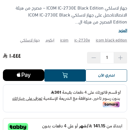
جهاز لاسلكي ICOM IC-2730E Black Edition – مصرح من هيئة
الأجهزة مضادة الانفجار (ATEX)
منتجات شركة فاس FAS
الاتصالاتاحصل على جهاز لاسلكي ICOM IC-2730E Black
Edition المصرح من هيئة ال...
المزيد
icom black edition
ic-2730e
icom
ايكوم
جهاز لاسلكي
١٬٤٤٤
اشتري الآن