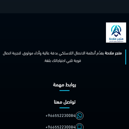
متجر ملاحة
يقدّم أنظمة الاتصال اللاسلكي بدقة عالية وأداء موثوق، لتجربة اتصال
قوية تلبي احتياجاتك بثقة.
روابط مهمة
تواصل معنا
+966552230084
+966552230084