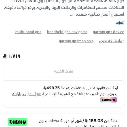
جهاز GARMIN GPSMAP 65s هو جهاز ملاحة يدوي متقدم متعدد
النطاقات مصمم للمغامرات والرحلات البرية والبحرية. يوفر خرائط دقيقة،
استقبال أقمار صناعية متعدد ا...
الأجهزة مضادة الانفجار (ATEX)
منتجات شركة فاس FAS
المزيد
multi-band gps
handheld gps navigator
garmin gps device
جهاز ملاحة يدوي
garmin gpsmap 65s
١٬٧١٩
نفدت الكمية