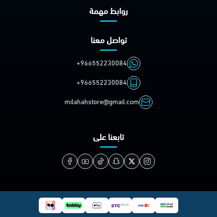
روابط مهمة
تواصل معنا
+966552230084
+966552230084
milahahstore@gmail.com
تابعنا على