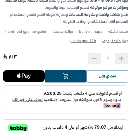
جهاز
GARMIN GPS 12H
هو جهاز ملاحة يدوي يقدم
ملاحة دقيقة، خرائط مدمجة،
ومؤشرات موقع موثوقة
لجميع الرحلات البرية والبحرية.
الأجهزة مضادة الانفجار (ATEX)
منتجات شركة فاس FAS
يتميز بشاشة
واضحة ومقاومة للصدمات
وبطارية طويلة العمر لضمان الاستخدام
المستمر أثناء الاستكشاف والرحلات الطويلة.
ملاحة دقيقة
built-in maps
خرائط مدمجة
handheld gps navigator
جهاز ملاحة يدوي
garmin gps 12h
٨١٣
اشتري الآن