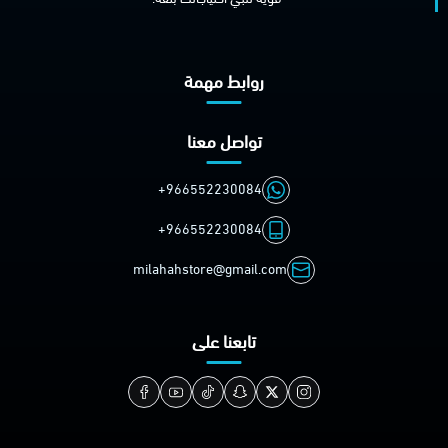
روابط مهمة
تواصل معنا
+966552230084
+966552230084
milahahstore@gmail.com
تابعنا على