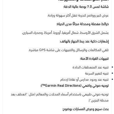
شاشة لمس 7.0 بوصة عالية الدقة:
عرض كبير وواضح لتجربة تنقل أكثر سهولة وراحة.
خرائط مفصلة ومحدثة مجانًا مدى الحياة:
يشمل الشرق الأوسط، شمال أفريقيا، أوروبا، أمريكا، وصحراء السياري.
إشعارات ذكية عند ربط الجهاز بالهاتف:
تلقي المكالمات والرسائل والتنبيهات على شاشة GPS مباشرة.
تنبيهات القيادة الآمنة:
تنبيه عند المنعطفات الحادة
تنبيه لتغيير السرعة
تنبيه عند وجود مدارس أو نقاط ازدحام
توجيه صوتي واقعي (Garmin Real Directions™):
توجيه صوتي طبيعي باستخدام أسماء المحلات والمعالم (مثل: "انعطف بعد
محطة البنزين").
بحث سريع وعرض المسارات بوضوح: