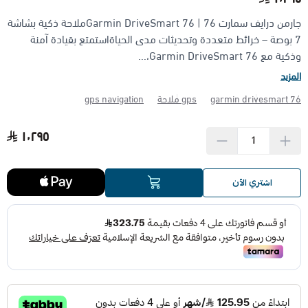
جارمن درايف سمارت 76 | Garmin DriveSmart 76ملاحة ذكية بشاشة
الأجهزة مضادة الانفجار (ATEX)
منتجات شركة فاس FAS
7 بوصة – خرائط متعددة وتحديثات مدى الحياةاستمتع بقيادة آمنة
وذكية مع Garmin DriveSmart 76،...
المزيد
garmin drivesmart 76
gps ملاحة
gps navigation
١٬٢٩٥
اشتري الآن