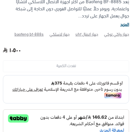
يُعد Baofeng BF-888S من أكثر أجهزة الاتصال اللاسلكي انتشارًا
واعتمادية، ويوفر حلاً عمليًا للتواصل الفوري دون الحاجة إلى شبكة
الأجهزة مضادة الانفجار (ATEX)
منتجات شركة فاس FAS
جوال.يعمل الجهاز على تردد...
المزيد
جهاز واكي توكي
جهاز اتصال uhf
جهاز لاسلكي
baofeng bf-888s
١٬٥٠٠
نفدت الكمية