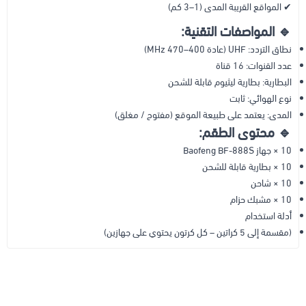
✔ المواقع القريبة المدى (1–3 كم)
🔹 المواصفات التقنية:
نطاق التردد: UHF (عادة 400–470 MHz)
عدد القنوات: 16 قناة
البطارية: بطارية ليثيوم قابلة للشحن
نوع الهوائي: ثابت
المدى: يعتمد على طبيعة الموقع (مفتوح / مغلق)
🔹 محتوى الطقم:
10 × جهاز Baofeng BF-888S
10 × بطارية قابلة للشحن
10 × شاحن
10 × مشبك حزام
أدلة استخدام
(مقسمة إلى 5 كراتين – كل كرتون يحتوي على جهازين)