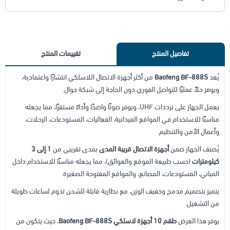
تفاصيل المنتج
تقييمات المنتج
يُعد
Baofeng BF-888S
من أكثر أجهزة الاتصال اللاسلكي انتشارًا واعتمادية،
ويوفر حلاً عمليًا للتواصل الفوري دون الحاجة إلى شبكة جوال.
يعمل الجهاز على ترددات UHF، ويوفر صوتًا واضحًا وأداءً مستقرًا، مما يجعله
مناسبًا للاستخدام في المواقع الميدانية، الفعاليات، المستودعات، الرحلات،
وأعمال الأمن والتنظيم.
يُصنف الجهاز ضمن
أجهزة الاتصال قريبة المدى
بمدى تقريبي من
1 إلى 3
كيلومترات
(حسب طبيعة الموقع والعوائق)، مما يجعله مناسبًا للاستخدام داخل
المباني، المستودعات، المصانع، والمواقع المفتوحة الصغيرة.
يتميز بتصميم مدمج وخفيف الوزن، مع بطارية قابلة للشحن تدوم لساعات طويلة
من التشغيل.
يوفر هذا العرض
طقم 10 أجهزة لاسلكي Baofeng BF-888S
، حيث يتكون من