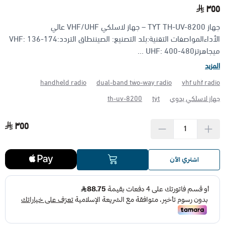
٣٥٥
الأجهزة مضادة الانفجار (ATEX)
منتجات شركة فاس FAS
جهاز TYT TH-UV-8200 – جهاز لاسلكي VHF/UHF عالي
الأداءالمواصفات التقنية:بلد التصنيع: الصيننطاق التردد:VHF: 136-174
ميجاهرتزUHF: 400-480 ...
المزيد
handheld radio
dual-band two-way radio
vhf uhf radio
جهاز لاسلكي يدوي
tyt
th-uv-8200
٣٥٥
اشتري الآن