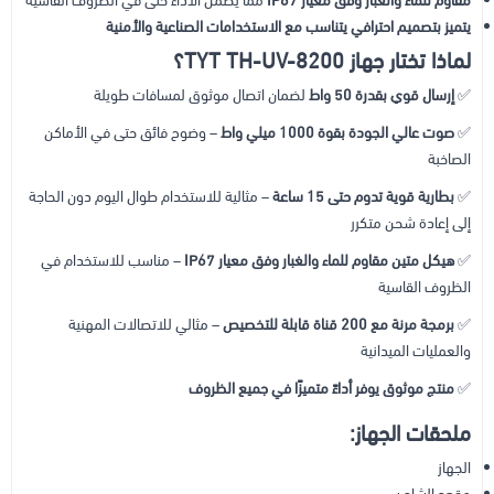
مقاوم للماء والغبار وفق معيار IP67
مما يضمن الأداء حتى في الظروف القاسية
يتميز بتصميم احترافي يتناسب مع الاستخدامات الصناعية والأمنية
لماذا تختار جهاز TYT TH-UV-8200؟
✅
إرسال قوي بقدرة 50 واط
لضمان اتصال موثوق لمسافات طويلة
✅
صوت عالي الجودة بقوة 1000 ميلي واط
– وضوح فائق حتى في الأماكن
الصاخبة
✅
بطارية قوية تدوم حتى 15 ساعة
– مثالية للاستخدام طوال اليوم دون الحاجة
إلى إعادة شحن متكرر
✅
هيكل متين مقاوم للماء والغبار وفق معيار IP67
– مناسب للاستخدام في
الظروف القاسية
✅
برمجة مرنة مع 200 قناة قابلة للتخصيص
– مثالي للاتصالات المهنية
والعمليات الميدانية
✅
منتج موثوق يوفر أداءً متميزًا في جميع الظروف
ملحقات الجهاز:
الجهاز