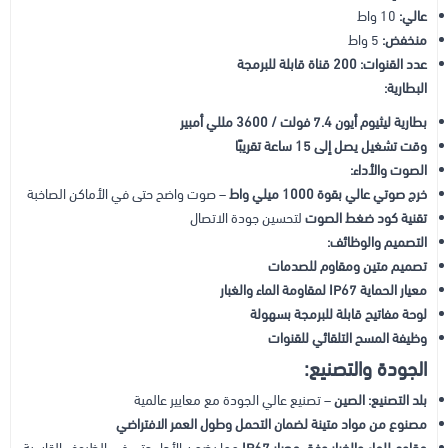
عالي:
10 واط
منخفض:
5 واط
عدد القنوات:
200 قناة قابلة للبرمجة
البطارية:
بطارية ليثيوم أيون 7.4 فولت / 3600 مللي أمبير
وقت تشغيل يصل إلى 15 ساعة تقريبًا
الصوت والأداء:
خرج صوتي عالي بقوة 1000 ميلي واط
– صوت واضح حتى في الأماكن الصاخبة
تقنية كود ضغط الصوت
لتحسين جودة الاتصال
التصميم والوظائف:
تصميم متين ومقاوم للصدمات
معيار الحماية IP67 لمقاومة الماء والغبار
لوحة مفاتيح قابلة للبرمجة بسهولة
وظيفة المسح التلقائي للقنوات
الجودة والتصنيع:
بلد التصنيع: الصين
– تصنيع عالي الجودة مع معايير عالمية
مصنوع من مواد متينة لضمان التحمل وطول العمر الافتراضي