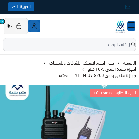
common.titles.skip_to_main_conten
العربية
|
جميع الأقسام
٠
٠
تخفيضات
متجر ملاحة
المدونة
الرئيسية
الأجهزة اللاسلكية
حلول أجهزة لاسلكي للشركات وللمنشآت
أجهزة بعيدة المدى 5-10 كيلو
جهاز لاسلكي يدوي TYT TH-UV-8200 – معتمد
أجهزة ملاحة جارمن
عرض الكل
TYT Radio – ثنائي النطاق
أجهزة الاستغاثة
أجهزة لاسلكية ثابته للسيارة
عرض الكل
أجهزة الاتصال الفضائي
أجهزة الطيران
ملاحة السيارات
عرض الكل
الأجهزة البحرية
أجهزة لاسلكية يدوية
ملاحة بحري
استغاثة بحرية
عرض الكل