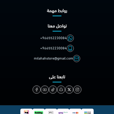
روابط مهمة
تواصل معنا
+966552230084
+966552230084
milahahstore@gmail.com
تابعنا على