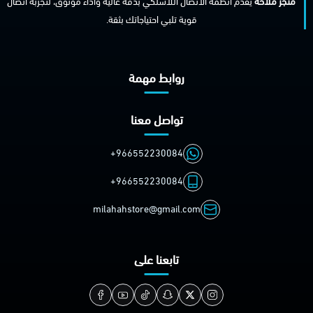
متجر ملاحة
يقدّم أنظمة الاتصال اللاسلكي بدقة عالية وأداء موثوق، لتجربة اتصال
قوية تلبي احتياجاتك بثقة.
روابط مهمة
تواصل معنا
+966552230084
+966552230084
milahahstore@gmail.com
تابعنا على