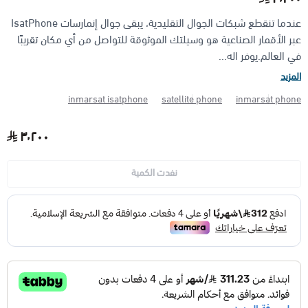
عندما تنقطع شبكات الجوال التقليدية، يبقى جوال إنمارسات IsatPhone
الأجهزة مضادة الانفجار (ATEX)
منتجات شركة فاس FAS
عبر الأقمار الصناعية هو وسيلتك الموثوقة للتواصل من أي مكان تقريبًا
في العالم.يوفر اله...
المزيد
inmarsat isatphone
satellite phone
inmarsat phone
٣٬٢٠٠
نفدت الكمية