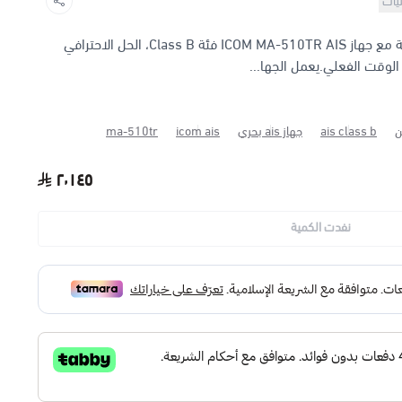
نيات
ارتقِ بمستوى السلامة والملاحة البحرية مع جهاز ICOM MA-510TR AIS فئة Class B، الحل الاحترافي
الوقت الفعلي.يعمل الجها...
ن
ais class b
جهاز ais بحري
icom ais
ma-510tr
٢٬١٤٥
نفدت الكمية