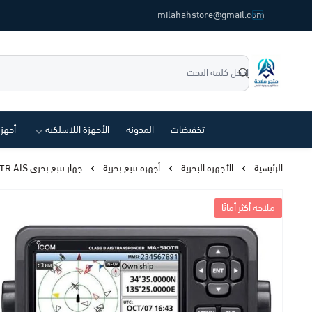
common.titles.skip_to_main_conten
milahahstore@gmail.com
متجر ملاحة
تخفيضات
المدونة
الأجهزة اللاسلكية
أجهز
الرئيسية
الأجهزة البحرية
أجهزة تتبع بحرية
جهاز تتبع بحري ICOM MA-510TR AIS فئة Class B
ملاحة أكثر أمانًا