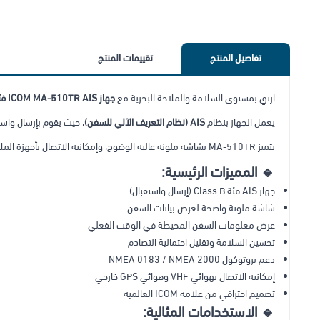
تفاصيل المنتج
تقييمات المنتج
ارتقِ بمستوى السلامة والملاحة البحرية مع
جهاز ICOM MA-510TR AIS فئة Class B
يعمل الجهاز بنظام
AIS (نظام التعريف الآلي للسفن)
، حيث يقوم بإرسال واستقبال معلومات السفن مثل الاسم، 
يتميز MA-510TR بشاشة ملونة عالية الوضوح، وإمكانية الاتصال بأجهزة الملاحة البحرية عبر بروتوكول NMEA، مما يجعله خيارًا مثاليًا للقوارب الخاصة، قوارب الصيد، واليخوت.
🔹 المميزات الرئيسية:
جهاز AIS فئة Class B (إرسال واستقبال)
شاشة ملونة واضحة لعرض بيانات السفن
عرض معلومات السفن المحيطة في الوقت الفعلي
تحسين السلامة وتقليل احتمالية التصادم
دعم بروتوكول NMEA 0183 / NMEA 2000
إمكانية الاتصال بهوائي VHF وهوائي GPS خارجي
تصميم احترافي من علامة ICOM العالمية
🔹 الاستخدامات المثالية: