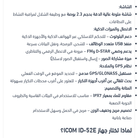
الشاشة:
شاشة ملونة عالية الدقة بحجم 2.3 بوصة
مع وظيفة الشلال لمراقبة النشاط
على النطاقات
الاتصال والميزات الذكية:
دعم البلوتوث
– للتحكم اللاسلكي عبر الهواتف الذكية والأجهزة الذكية
منفذ USB متعدد الوظائف
– للشحن، البرمجة، ونقل البيانات بسرعة
يدعم وضعي D-STAR وFM
– مرونة في الاتصال الرقمي والتناظري
ميزة مشاركة الصور
– إرسال واستقبال الصور لاسلكيًا
نظام GPS والملاحة:
مستقبل GPS/GLONASS مدمج
– لتحديد الموقع في الوقت الفعلي
بحث تلقائي عن أقرب أجهزة التكرار
– للعثور على أقرب محطات التكرار بسهولة
المتانة والتصميم:
مقاوم للماء بمعيار IPX7
– مناسب للاستخدام في البيئات القاسية والظروف
الجوية الصعبة
تصميم مريح وخفيف الوزن
– مريح في الحمل وسهل الاستخدام
صناعة يابانية
لماذا تختار جهاز ICOM ID-52E؟