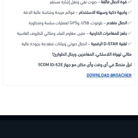
✅
قوة اتصال فائقة
– صوت نقي ونقل إشارة مستقر
✅
واجهة ذكية وسهلة الاستخدام
– قوائم مريحة وشاشة عالية الدقة
✅
اتصال متقدم
– بلوتوث، USB، وGPS لعمليات سلسة ومتطورة
✅
جاهز للمغامرات الخارجية
– متين، مقاوم للماء، ومثالي للظروف القاسية
✅
تقنية D-STAR الرقمية
– اتصال صوتي وبيانات متقدمة بجودة عالية
مثالي لهواة اللاسلكي، المغامرين، ورجال الطوارئ!
ابقَ متصلاً في أي وقت وأي مكان مع جهاز ICOM ID-52E!
DOWNLOAD BROACHER