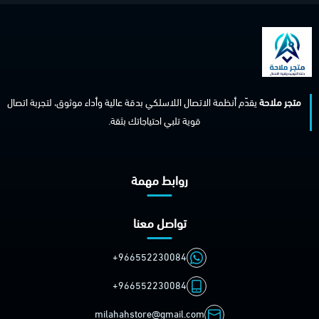
متجر ملاحة
يقدّم أنظمة الاتصال اللاسلكي بدقة عالية وأداء موثوق، لتجربة اتصال
قوية تلبي احتياجاتك بثقة.
روابط مهمة
تواصل معنا
+966552230084
+966552230084
milahahstore@gmail.com