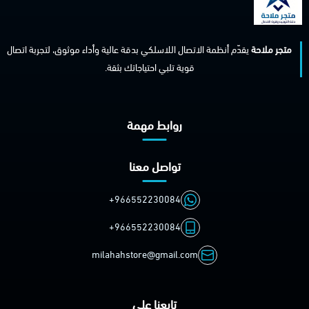
متجر ملاحة
يقدّم أنظمة الاتصال اللاسلكي بدقة عالية وأداء موثوق، لتجربة اتصال
قوية تلبي احتياجاتك بثقة.
روابط مهمة
تواصل معنا
+966552230084
+966552230084
milahahstore@gmail.com
تابعنا على