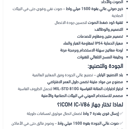
الصوت والأداء:
خرج صوتي عالي بقوة 1500 ميلي واط
– صوت نقي وقوي حتى في البيئات
الصاخبة
تقنية كود ضغط الصوت
لتحسين جودة الاتصال
التصميم والوظائف:
تصميم متين ومقاوم للصدمات
معيار الحماية IP54 لمقاومة الغبار والماء
لوحة مفاتيح سهلة الاستخدام وبرمجة مرنة
وظيفة المسح التلقائي للقنوات
الجودة والتصنيع:
بلد التصنيع: اليابان
– تصنيع عالي الجودة وفق المعايير العالمية
مصنوع من مواد متينة تضمن طول العمر الافتراضي
اجتياز اختبارات المتانة القياسية MIL-STD 810G
لتحمل الظروف القاسية
مصمم للاستخدام المهني في البيئات الصناعية والأمنية
لماذا تختار جهاز ICOM IC-V86؟
✅
إرسال قوي بقدرة 7 واط
لضمان اتصال موثوق لمسافات طويلة
✅
صوت عالي الجودة بقوة 1500 ميلي واط
– وضوح فائق حتى في الأماكن