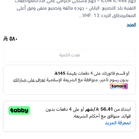
جهاز ICOM IC-V86 – جهاز لاسلكي احترافي عالي الأداءالمواصفات
التقنية:بلد التصنيع: اليابان – جودة فائقة وتصنيع متقن وفق أعلى
المعاييرنطاق التردد:VHF: 13...
الأجهزة مضادة الانفجار (ATEX)
منتجات شركة فاس FAS
المزيد
٥٨٠
نفدت الكمية