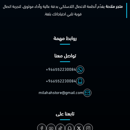
متجر ملاحة
يقدّم أنظمة الاتصال اللاسلكي بدقة عالية وأداء موثوق، لتجربة اتصال
قوية تلبي احتياجاتك بثقة.
روابط مهمة
تواصل معنا
+966552230084
+966552230084
milahahstore@gmail.com
تابعنا على