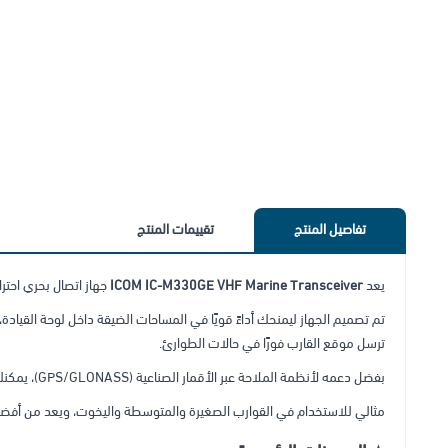
تفاصيل المنتج
تقييمات المنتج
يعد
ICOM IC-M330GE VHF Marine Transceiver
جهاز اتصال بحري احتر
تم تصميم الجهاز ليمنحك أداءً قويًا في المساحات الضيقة داخل لوحة القياد
ترسل موقع القارب فورًا في حالات الطوارئ.
بفضل دعمه لأنظمة الملاحة عبر الأقمار الصناعية (GPS/GLONASS)، يمكنك مشاركة موقعك بدقة أثناء الإبحار، مما يعزز السلامة البحرية وسرعة الاستجابة في الطوارئ. الجهاز
مثالي للاستخدام في القوارب الصغيرة والمتوسطة واليخوت، ويعد من أفضل أجهزة ICOM المدمجة من حيث الأد