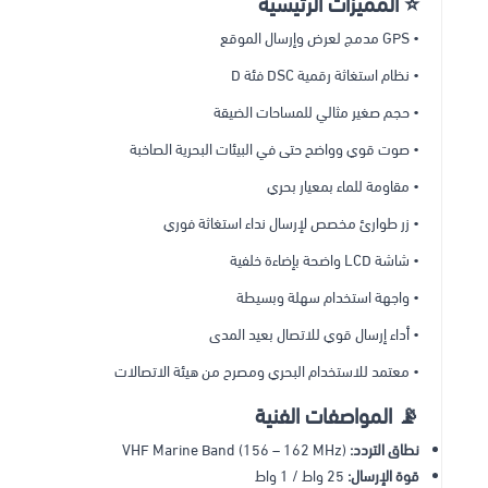
⭐ المميزات الرئيسية
• GPS مدمج لعرض وإرسال الموقع
• نظام استغاثة رقمية DSC فئة D
• حجم صغير مثالي للمساحات الضيقة
• صوت قوي وواضح حتى في البيئات البحرية الصاخبة
• مقاومة للماء بمعيار بحري
• زر طوارئ مخصص لإرسال نداء استغاثة فوري
• شاشة LCD واضحة بإضاءة خلفية
• واجهة استخدام سهلة وبسيطة
• أداء إرسال قوي للاتصال بعيد المدى
• معتمد للاستخدام البحري ومصرح من هيئة الاتصالات
📡 المواصفات الفنية
نطاق التردد:
VHF Marine Band (156 – 162 MHz)
قوة الإرسال:
25 واط / 1 واط