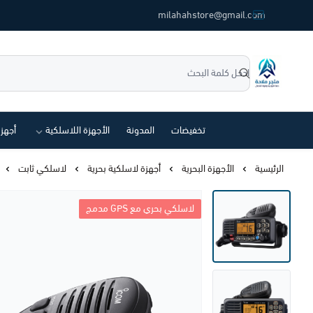
common.titles.skip_to_main_conten
milahahstore@gmail.com
متجر ملاحة
تخفيضات
المدونة
الأجهزة اللاسلكية
أجهز
الرئيسية
الأجهزة البحرية
أجهزة لاسلكية بحرية
لاسلكي ثابت
لاسلكي بحري مع GPS مدمج