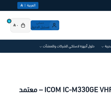
العربية
|
٠
حسابي
٠
تسجيل الدخول
بحرية
حلول أجهزة لاسلكي للشركات وللمنشآت
جهاز لاسلكي بحري ICOM IC-M330GE VHF – معتمد