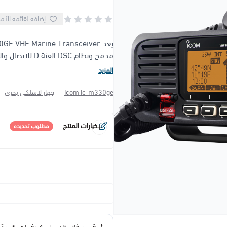
إضافة لقائمة الأم
مدمج ونظام DSC الفئة D للاتصال والاستغاثة البحرية، مما يجعله ...
المزيد
icom ic-m330ge
جهاز لاسلكي بحري
خيارات المنتج
مطلوب تحديده
خيار
*
اختر
المرفقات