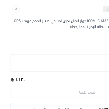
نيات
يعد ICOM IC-M330GE VHF Marine Transceiver جهاز اتصال بحري احترافي صغير الحجم مزود بـ GPS
١٬١٢٠
نفدت الكمية
إضافة ملاحظة