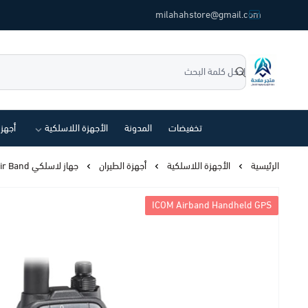
common.titles.skip_to_main_conten
milahahstore@gmail.com
متجر ملاحة
تخفيضات
المدونة
الأجهزة اللاسلكية
أجهز
الرئيسية
الأجهزة اللاسلكية
أجهزة الطيران
جهاز لاسلكي ICOM IC-A25NE #73 VHF Air Band يدوي مع GPS
ICOM Airband Handheld GPS