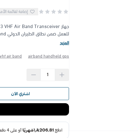
إضافة لقائمة الأم
للعمل ضمن نطاق الطيران الدولي VHF Air Band، مع دعم GPS مدمج لتحديد...
المزيد
vhf air band
airband handheld gps
اشتري الآن