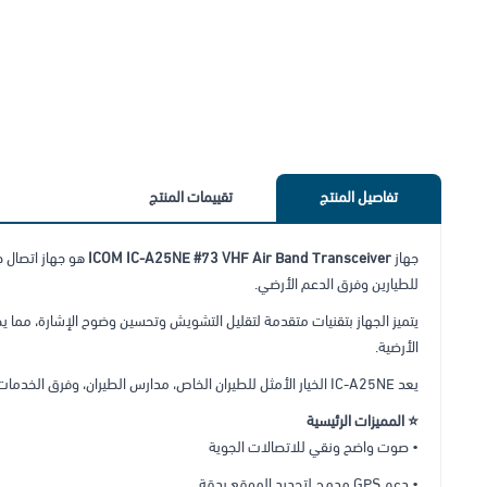
تفاصيل المنتج
تقييمات المنتج
جهاز
ICOM IC-A25NE #73 VHF Air Band Transceiver
هو جهاز اتصال 
للطيارين وفرق الدعم الأرضي.
يتميز الجهاز بتقنيات متقدمة لتقليل التشويش وتحسين وضوح الإشارة، مما يضمن
الأرضية.
يعد IC-A25NE الخيار الأمثل للطيران الخاص، مدارس الطيران، وفرق الخدمات الأرضية التي تحتاج إلى جهاز محمول موثوق، مزود بخاصية GPS ومميزات احترافية للاتصالات الجوية.
⭐ المميزات الرئيسية
• صوت واضح ونقي للاتصالات الجوية
• دعم GPS مدمج لتحديد الموقع بدقة