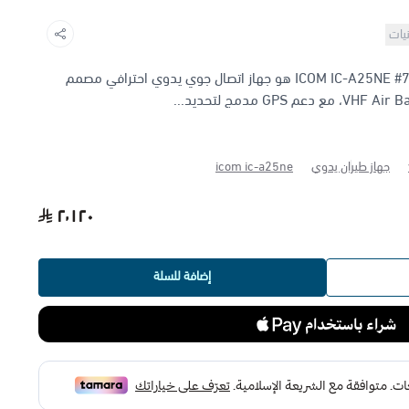
نيات
جهاز ICOM IC-A25NE #73 VHF Air Band Transceiver هو جهاز اتصال جوي يدوي احترافي مصمم
جهاز طيران يدوي
icom ic-a25ne
٢٬١٢٠
إضافة للسلة