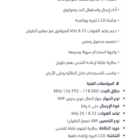
• أداء إرسال واستقبال ثابت وموثوق
• شاشة LCD كبيرة وواضحة
• دعم تباعد القنوات 8.33 kHz المتوافق مع معايير الطيران
• تصميم محمول ومتين
• واجهة استخدام سهلة وسريعة
• بطارية قابلة لإعادة الشحن بعمر طويل
• مناسب للاستخدام داخل الطائرة وعلى الأرض
📡 المواصفات الفنية
نطاق التردد:
118.000 – 136.992 MHz
نوع الجهاز:
جهاز اتصال جوي يدوي VHF
قوة الإرسال:
حتى 6 واط
تباعد القنوات:
8.33 / 25 kHz
نوع التضمين:
AM (معيار الطيران)
مزود الطاقة:
بطارية ليثيوم قابلة للشحن
الشاشة:
LCD كبيرة بإضاءة خلفية