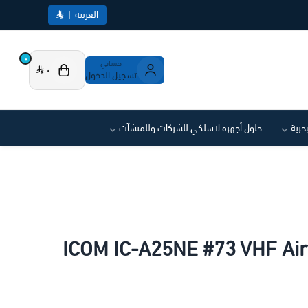
العربية
|
٠
حسابي
٠
تسجيل الدخول
بحرية
حلول أجهزة لاسلكي للشركات وللمنشآت
لكي ICOM IC-A25NE #73 VHF Air Band