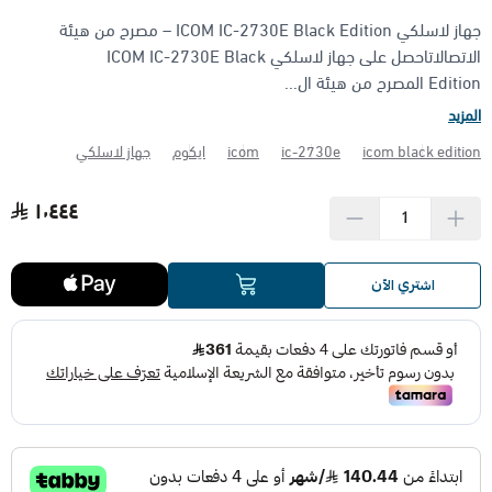
جهاز لاسلكي ICOM IC-2730E Black Edition – مصرح من هيئة
الأجهزة مضادة الانفجار (ATEX)
منتجات شركة فاس FAS
الاتصالاتاحصل على جهاز لاسلكي ICOM IC-2730E Black
Edition المصرح من هيئة ال...
المزيد
icom black edition
ic-2730e
icom
ايكوم
جهاز لاسلكي
١٬٤٤٤
اشتري الآن