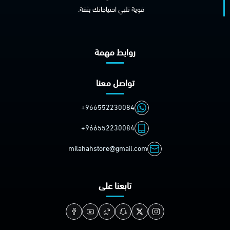
قوية تلبي احتياجاتك بثقة.
روابط مهمة
تواصل معنا
+966552230084
+966552230084
milahahstore@gmail.com
تابعنا على