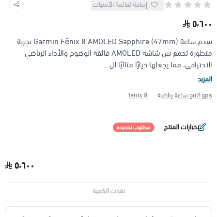
إضافة لقائمة الأمنيات
٥٬٦٠٠
الأجهزة مضادة الانفجار (ATEX)
منتجات شركة فاس FAS
تقدم ساعة Garmin Fēnix 8 AMOLED Sapphire (47mm) تجربة
متطورة تجمع بين شاشة AMOLED فائقة الوضوح والأداء الرياضي
الاحترافي، مما يجعلها خيارًا مثاليًا لل...
المزيد
golf gps ساعة رياضية
fenix 8
خيارات المنتج
مطلوب تحديده
حجز مسبق
*
اختر
٥٬٦٠٠
نفدت الكمية
المرفقات