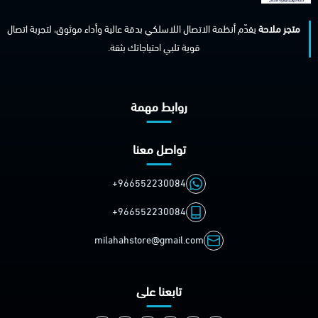
متجر ملاحة
يقدّم أنظمة الاتصال اللاسلكي بدقة عالية وأداء موثوق، لتجربة اتصال
قوية تلبي احتياجاتك بثقة.
روابط مهمة
تواصل معنا
+966552230084
+966552230084
milahahstore@gmail.com
تابعنا على