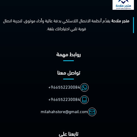
متجر ملاحة
يقدّم أنظمة الاتصال اللاسلكي بدقة عالية وأداء موثوق، لتجربة اتصال
قوية تلبي احتياجاتك بثقة.
روابط مهمة
تواصل معنا
+966552230084
+966552230084
milahahstore@gmail.com
تابعنا على