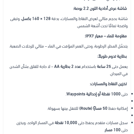
شاشة عرض أحادية اللون 2.2 بوصة:
شاشة بحجم مثالي لعرض النقاط والمسارات، بدقة
128 × 160 بكسل
، وتبقى
واضحة تمامًا تحت أشعة الشمس.
مقاومة للماء – معيار IPX7:
يتحمّل المطر، الرطوبة، وحتى الغمر المؤقت في الماء – مثالي للرحلات الصعبة.
بطارية تدوم طويلاً:
يعمل حتى
25 ساعة
باستخدام
عدد 2 بطارية AA
– لا حاجة للقلق بشأن الشحن
في الميدان.
تخزين النقاط والمسارات:
حتى
1000 نقطة أو إحداثية Waypoints
.
إمكانية حفظ
50 مسارًا (Route)
للتنقل بينها بسهولة.
سجل مسارات متقدم يحفظ حتى
10,000 نقطة
في المسار الواحد، ويخزن
حتى
100 مسار
.