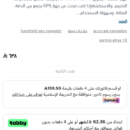
التخييم، والاستكشافإذا كنت تبحث عن جهاز GPS يجمع بين الدقة،
المتانة، وسهولة الاستخدام،...
الأجهزة مضادة الانفجار (ATEX)
منتجات شركة فاس FAS
المزيد
accurate navigation
ملاحة دقيقة
handheld gps navigator
garmin etrex 10
٦٣٨
نفدت الكمية