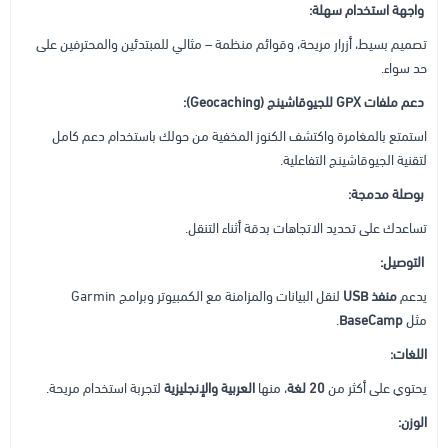
واجهة استخدام سهلة:
تصميم بسيط، أزرار مريحة، وقوائم منظمة – مثالي للمبتدئين والمحترفين على
حد سواء.
دعم ملفات GPX للجيوقاشينج (Geocaching):
استمتع بالمغامرة واكتشف الكنوز المخفية من حولك باستخدام دعم كامل
لتقنية الجيوقاشينج التفاعلية.
بوصلة مدمجة:
تساعدك على تحديد الاتجاهات بدقة أثناء التنقل.
التوصيل:
يدعم
منفذ USB
لنقل البيانات والمزامنة مع الكمبيوتر وبرامج Garmin
مثل
BaseCamp
.
اللغات:
يحتوي على أكثر من
20 لغة
، منها
العربية والإنجليزية
لتجربة استخدام مريحة.
الوزن: