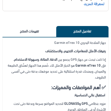
تفاصيل المنتج
تقييمات المنتج
جهاز الملاحة اليدوي Garmin eTrex 10
رفيقك الأمثل للمغامرات، التخييم، والاستكشاف
إذا كنت تبحث عن جهاز GPS يجمع بين
الدقة، المتانة، وسهولة الاستخدام
،
فإن
Garmin eTrex 10
هو الخيار الأمثل لك. صُمم هذا الجهاز لعشّاق الطبيعة
والميدان، ويمنحك قدرة استثنائية على تحديد موقعك بدقة حتى في أقسى
الظروف.
✅ أهم المواصفات والمميزات:
استقبال عالي الحساسية:
مزود بنظامي
GPS وGLONASS
لتحديد المواقع بسرعة وبدقة حتى تحت
الأشجار أو في المناطق الوعرة.