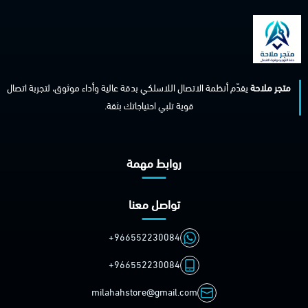
متجر ملاحة
يقدّم أنظمة الاتصال اللاسلكي بدقة عالية وأداء موثوق، لتجربة اتصال
قوية تلبي احتياجاتك بثقة.
روابط مهمة
تواصل معنا
+966552230084
+966552230084
milahahstore@gmail.com