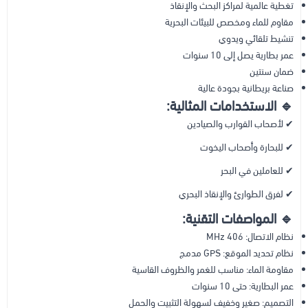
تغطية عالمية لمراكز البحث والإنقاذ
مقاوم للماء ومخصص للبيئات البحرية
تنشيط تلقائي ويدوي
عمر بطارية يصل إلى 10 سنوات
ضمان سنتين
صناعة بريطانية بجودة عالية
🔹 الاستخدامات المثالية:
✔ لأصحاب القوارب والصيادين
✔ للبحارة وأصحاب اليخوت
✔ للعاملين في البحر
✔ لفرق الطوارئ والإنقاذ البحري
🔹 المواصفات التقنية:
نظام الاتصال: 406 MHz
نظام تحديد الموقع: GPS مدمج
مقاومة الماء: مناسب للغمر والظروف القاسية
عمر البطارية: حتى 10 سنوات
التصميم: صغير وخفيف لسهولة التثبيت والحمل