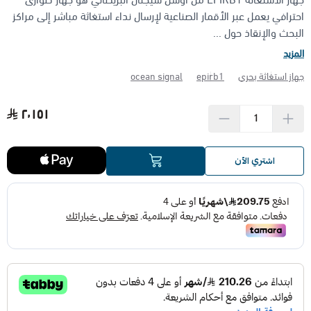
احترافي يعمل عبر الأقمار الصناعية لإرسال نداء استغاثة مباشر إلى مراكز
البحث والإنقاذ حول ...
الأجهزة مضادة الانفجار (ATEX)
منتجات شركة فاس FAS
المزيد
جهاز استغاثة بحري
epirb1
ocean signal
٢٬١٥١
اشتري الآن