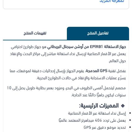
تفاصيل المنتج
تقييمات المنتج
جهاز الاستغاثة EPIRB1 من أوشن سيجنال البريطاني
هو جهاز طوارئ احترافي
يعمل عبر الأقمار الصناعية لإرسال نداء استغاثة مباشر إلى مراكز البحث والإنقاذ
حول العالم.
بفضل تقنية
GPS المدمجة
، يقوم الجهاز بإرسال إحداثيات دقيقة لموقعك، مما
يسرّع عمليات الاستجابة والإنقاذ في حالات الطوارئ البحرية.
مصمم ليتحمل أقسى الظروف في البحر، ومزود بعمر بطارية طويل يصل إلى 10
سنوات ليكون جاهزًا دائمًا عند الحاجة.
🔹 المميزات الرئيسية:
إرسال نداء استغاثة عبر الأقمار الصناعية
يعمل على تردد 406 ميجاهرتز المعتمد عالميًا
تحديد موقع دقيق عبر GPS