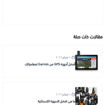
مقالات ذات صلة
١٠ فبراير ٢٠٢٦
أفضل أجهزة GPS من Garmin لمغامراتك
١٠ فبراير ٢٠٢٦
ما هى افضل الاجهزة اللاسلكية