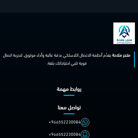
متجر ملاحة
يقدّم أنظمة الاتصال اللاسلكي بدقة عالية وأداء موثوق، لتجربة اتصال
قوية تلبي احتياجاتك بثقة.
روابط مهمة
تواصل معنا
+966552230084
+966552230084