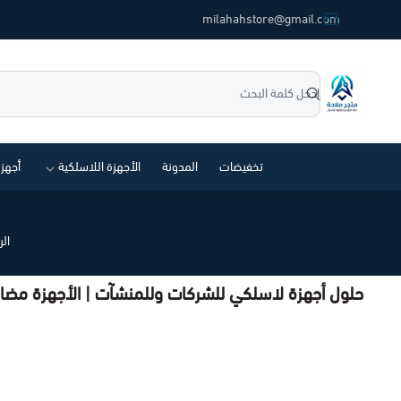
common.titles.skip_to_main_conten
milahahstore@gmail.com
متجر ملاحة
تخفيضات
المدونة
الأجهزة اللاسلكية
أجهز
الر
حلول أجهزة لاسلكي للشركات وللمنشآت | الأجهزة مضادة الان