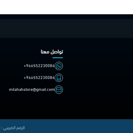
تواصل معنا
+966552230084
+966552230084
milahahstore@gmail.com
الرقم الضريبي : 310414711500003