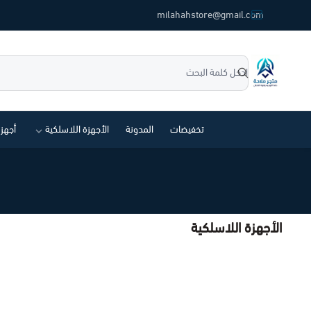
common.titles.skip_to_main_conten
milahahstore@gmail.com
متجر ملاحة
تخفيضات
المدونة
الأجهزة اللاسلكية
أجهز
الأجهزة اللاسلكية