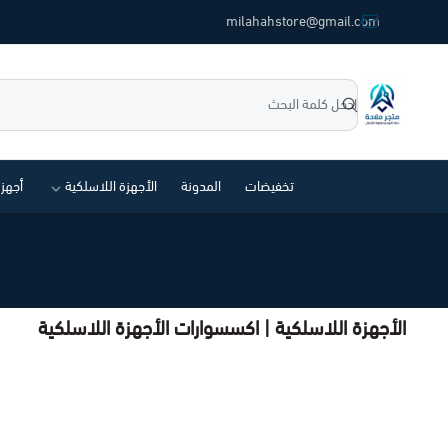
common.titles.skip_to_main_conten
milahahstore@gmail.com
متجر ملاحة
تخفيضات
المدونة
الأجهزة اللاسلكية
أجهز
الأجهزة اللاسلكية | اكسسوارات الأجهزة اللاسلكية